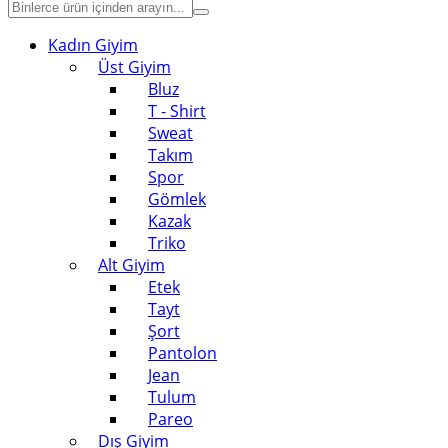
Kadın Giyim
Üst Giyim
Bluz
T - Shirt
Sweat
Takım
Spor
Gömlek
Kazak
Triko
Alt Giyim
Etek
Tayt
Şort
Pantolon
Jean
Tulum
Pareo
Dış Giyim