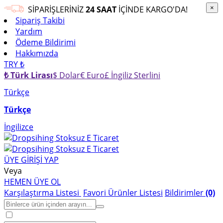
×
SİPARİŞLERİNİZ
24 SAAT
İÇİNDE KARGO'DA!
×
Sipariş Takibi
Yardım
Ödeme Bildirimi
Hakkımızda
TRY ₺
₺ Türk Lirası
$ Dolar
€ Euro
£ İngiliz Sterlini
Türkçe
Türkçe
İngilizce
ÜYE GİRİŞİ YAP
Veya
HEMEN ÜYE OL
Karşılaştırma Listesi
Favori Ürünler Listesi
Bildirimler
(0)