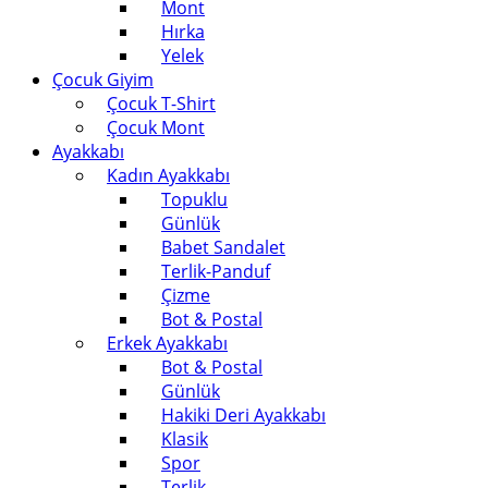
Mont
Hırka
Yelek
Çocuk Giyim
Çocuk T-Shirt
Çocuk Mont
Ayakkabı
Kadın Ayakkabı
Topuklu
Günlük
Babet Sandalet
Terlik-Panduf
Çizme
Bot & Postal
Erkek Ayakkabı
Bot & Postal
Günlük
Hakiki Deri Ayakkabı
Klasik
Spor
Terlik