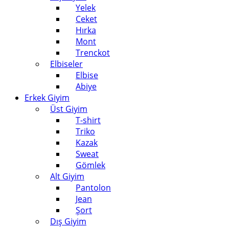
Yelek
Ceket
Hırka
Mont
Trenckot
Elbiseler
Elbise
Abiye
Erkek Giyim
Üst Giyim
T-shirt
Triko
Kazak
Sweat
Gömlek
Alt Giyim
Pantolon
Jean
Şort
Dış Giyim