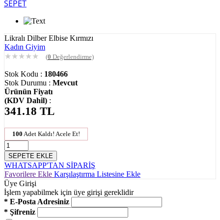
SEPET
Likralı Dilber Elbise Kırmızı
Kadın Giyim
★
★
★
★
★
(
0
Değerlendirme)
Stok Kodu :
180466
Stok Durumu :
Mevcut
Ürünün Fiyatı
(KDV Dahil)
:
341.18
TL
100
Adet Kaldı! Acele Et!
SEPETE EKLE
WHATSAPP'TAN SİPARİŞ
Favorilere Ekle
Karşılaştırma Listesine Ekle
Üye Girişi
İşlem yapabilmek için üye girişi gereklidir
* E-Posta Adresiniz
* Şifreniz