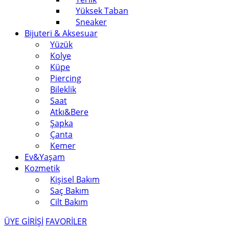
Yüksek Taban
Sneaker
Bijuteri & Aksesuar
Yüzük
Kolye
Küpe
Piercing
Bileklik
Saat
Atkı&Bere
Şapka
Çanta
Kemer
Ev&Yaşam
Kozmetik
Kişisel Bakım
Saç Bakım
Cilt Bakım
ÜYE GİRİŞİ
FAVORİLER