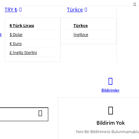
TRY ₺
Türkçe
₺ Türk Lirası
Türkçe
a
$ Dolar
İngilizce
€ Euro
£ İngiliz Sterlini
Bildirimler
Bildirim Yok
Yeni Bir Bildiriminiz Bulunmamakt