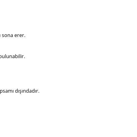
 sona erer.
bulunabilir.
apsamı dışındadır.