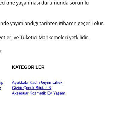
tte gecikme yaşanması durumunda sorumlu
nde yayımlandığı tarihten itibaren geçerli olur.
tleri ve Tüketici Mahkemeleri yetkilidir.
z.
KATEGORİLER
ip
Ayakkabı
Kadın Giyim
Erkek
e
Giyim
Çocuk
Bijuteri &
Aksesuar
Kozmetik
Ev Yaşam