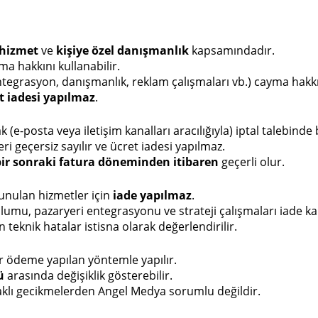
l hizmet
ve
kişiye özel danışmanlık
kapsamındadır.
ma hakkını kullanabilir.
tegrasyon, danışmanlık, reklam çalışmaları vb.) cayma hakkı
t iadesi yapılmaz
.
(e-posta veya iletişim kanalları aracılığıyla) iptal talebinde 
ri geçersiz sayılır ve ücret iadesi yapılmaz.
bir sonraki fatura döneminden itibaren
geçerli olur.
unulan hizmetler için
iade yapılmaz
.
ulumu, pazaryeri entegrasyonu ve strateji çalışmaları iade k
eknik hatalar istisna olarak değerlendirilir.
r ödeme yapılan yöntemle yapılır.
ü
arasında değişiklik gösterebilir.
klı gecikmelerden Angel Medya sorumlu değildir.