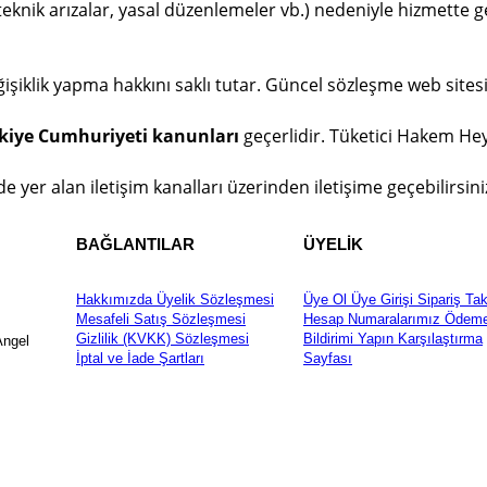
i, teknik arızalar, yasal düzenlemeler vb.) nedeniyle hizme
işiklik yapma hakkını saklı tutar. Güncel sözleşme web sitesi
kiye Cumhuriyeti kanunları
geçerlidir. Tüketici Hakem Heye
zde yer alan iletişim kanalları üzerinden iletişime geçebilirsini
BAĞLANTILAR
ÜYELİK
Hakkımızda
Üyelik Sözleşmesi
Üye Ol
Üye Girişi
Sipariş Tak
Mesafeli Satış Sözleşmesi
Hesap Numaralarımız
Ödem
Gizlilik (KVKK) Sözleşmesi
Bildirimi Yapın
Karşılaştırma
Angel
İptal ve İade Şartları
Sayfası