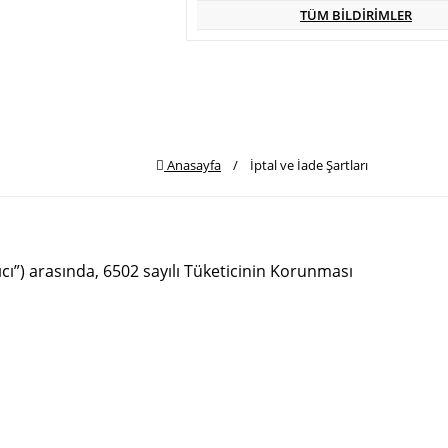
TÜM BİLDİRİMLER
Anasayfa
/
İptal ve İade Şartları
ıcı”) arasında, 6502 sayılı Tüketicinin Korunması