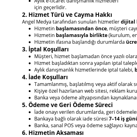
Aylık e-ticaret danışmanlık hizmetleri
için geçerlidir.
2. Hizmet Türü ve Cayma Hakkı
Angel Medya tarafından sunulan hizmetler
dijita
Hizmetin
başlamasından önce
, müşteri cay
Hizmetin
başlamasıyla birlikte
(kurulum, en
Hizmetin ifasına başlandığı durumlarda
ücre
3. İptal Koşulları
Müşteri, hizmet başlamadan önce yazılı olarak 
Hizmet başladıktan sonra yapılan iptal taleple
Aylık danışmanlık hizmetlerinde iptal talebi,
4. İade Koşulları
Tamamlanmış, başlatılmış veya aktif olarak s
Kişiye özel hazırlanan web sitesi, reklam kur
Banka veya ödeme altyapısından kaynaklanan t
5. Ödeme ve Geri Ödeme Süreci
İade onayı verilen durumlarda, geri ödemele
Bankaya bağlı olarak iade süresi
7–14 iş gün
Banka, sanal POS veya ödeme sağlayıcı kayna
6. Hizmetin Aksaması