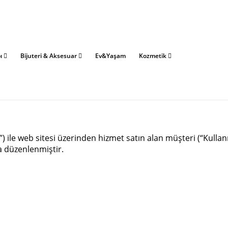
bı
Bijuteri & Aksesuar
Ev&Yaşam
Kozmetik
”) ile web sitesi üzerinden hizmet satın alan müşteri (“Kullan
a düzenlenmiştir.