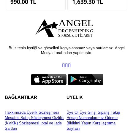
990.00
TL
1,639.30
TL
Bu sitenin içeriği ve görselleri kopyalanamaz veya satılamaz. Angel
Medya Tarafından yapılmıştır.
BAĞLANTILAR
ÜYELİK
Hakkımızda
Üyelik Sözleşmesi
Üye Ol
Üye Girişi
Sipariş Takip
Mesafeli Satış Sözleşmesi
Gizlilik
Hesap Numaralarımız
Ödeme
(KVKK) Sözleşmesi
İptal ve İade
Bildirimi Yapın
Karşılaştırma
Şartları
Sayfası