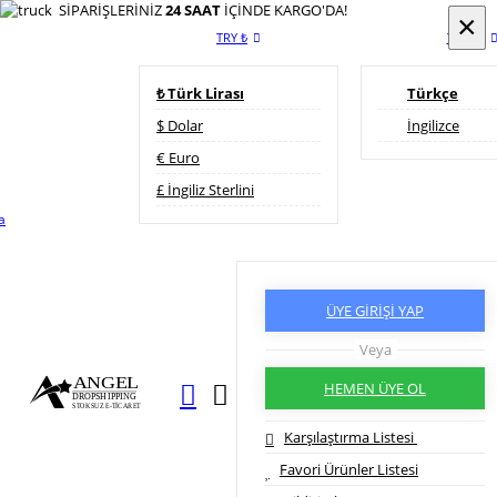
SİPARİŞLERİNİZ
24 SAAT
İÇİNDE KARGO'DA!
×
×
TRY ₺
Türkçe
₺ Türk Lirası
Türkçe
$ Dolar
İngilizce
€ Euro
£ İngiliz Sterlini
a
ÜYE GİRİŞİ YAP
Veya
HEMEN ÜYE OL
Karşılaştırma Listesi
Favori Ürünler Listesi