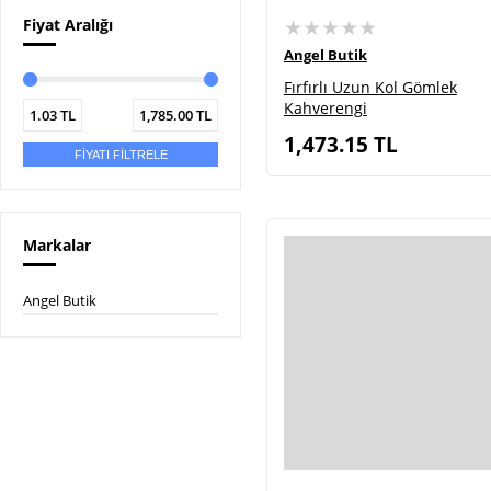
★★★★★
Fiyat Aralığı
Angel Butik
Fırfırlı Uzun Kol Gömlek
Kahverengi
1.03
TL
1,785.00
TL
1,473.15
TL
FİYATI FİLTRELE
Markalar
Angel Butik