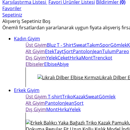
Karşılaştırma Listesi
Favori Ürünler Listesi
Bildirimler
(0)
Favoriler
Sepetiniz
Alışveriş Sepetiniz Boş
Önemli fırsatlardan yararlanarak uygun fiyata alışveriş fırs
Kadın Giyim
Üst Giyim
Bluz
T - Shirt
Sweat
Takım
Spor
Gömlek
K
Alt Giyim
Etek
Tayt
Şort
Pantolon
Jean
Tulum
Pareo
Dış Giyim
Yelek
Ceket
Hırka
Mont
Trenckot
Elbiseler
Elbise
Abiye
Likralı Dilber 
Erkek Giyim
Üst Giyim
T-shirt
Triko
Kazak
Sweat
Gömlek
Alt Giyim
Pantolon
Jean
Şort
Dış Giyim
Mont
Hırka
Yelek
Dokuma Regular Fit Uzun Kollu Kışlık Model İnd