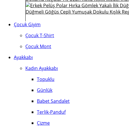
Düğmeli Göğüs Cepli Yumuşak Dokulu Kışlık Reg
Çocuk Giyim
Çocuk T-Shirt
Çocuk Mont
Ayakkabı
Kadın Ayakkabı
Topuklu
Günlük
Babet Sandalet
Terlik-Panduf
Çizme