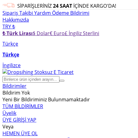
SİPARİŞLERİNİZ
24 SAAT
İÇİNDE KARGO'DA!
Sipariş Takibi
Yardım
Ödeme Bildirimi
Hakkımızda
TRY ₺
₺ Türk Lirası
$ Dolar
€ Euro
£ İngiliz Sterlini
Türkçe
Türkçe
İngilizce
Bildirimler
Bildirim Yok
Yeni Bir Bildiriminiz Bulunmamaktadır
TÜM BİLDİRİMLER
Üyelik
ÜYE GİRİŞİ YAP
Veya
HEMEN ÜYE OL