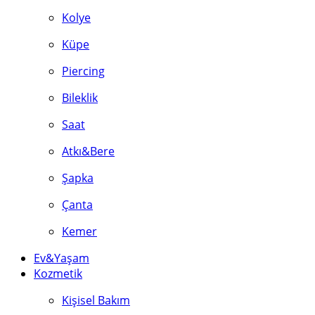
Kolye
Küpe
Piercing
Bileklik
Saat
Atkı&Bere
Şapka
Çanta
Kemer
Ev&Yaşam
Kozmetik
Kişisel Bakım