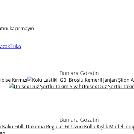
atını kaçırmayın
azak
Triko
Bunlara Gözatın
Elbise Kırmızı
Unisex Düz Şortlu Takı
Bunlara Gözatın
igo