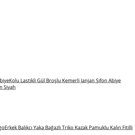
Kolu Lastikli Gül Broşlu Kemerli Janjan Şifon Abiye
m Siyah
Erkek Balıkcı Yaka Bağazlı Triko Kazak Pamuklu Kalın Fitilli